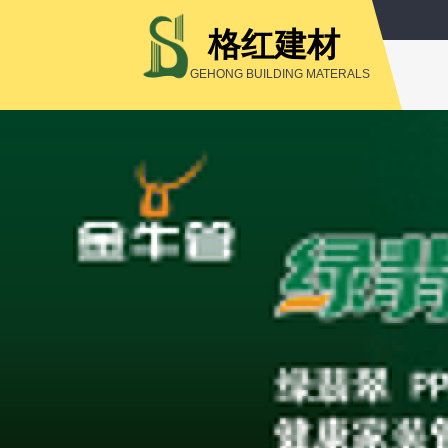
格红建材
GEHONG BUILDING MATERALS