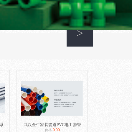
>
系
武汉金牛家装管道PVC电工套管
价格:
0.00