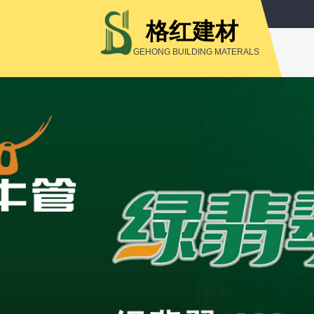
格红建材
GEHONG BUILDING MATERALS