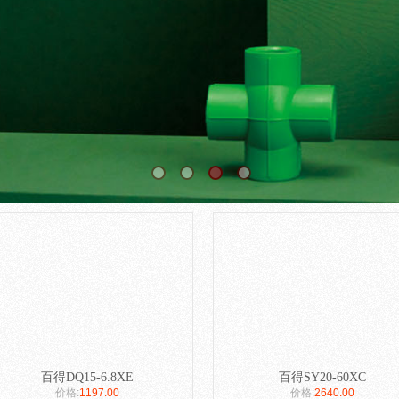
您的位置：
网站首页
百得厨卫
电热水器
>>
>>
百得DQ15-6.8XE
百得SY20-60XC
价格:
1197.00
价格:
2640.00